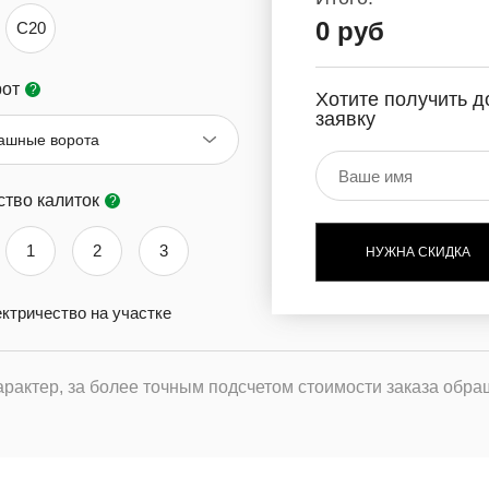
0 руб
C20
рот
?
Хотите получить д
заявку
ашные ворота
ство калиток
?
1
2
3
НУЖНА СКИДКА
ктричество на участке
рактер, за более точным подсчетом стоимости заказа обра