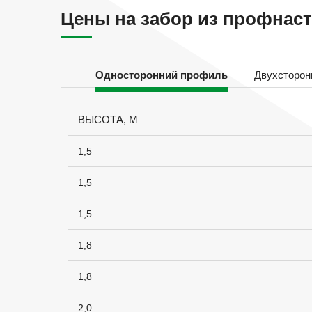
Цены на забор из профнас
Односторонний профиль
Двухсторон
ВЫСОТА, М
1,5
1,5
1,5
1,8
1,8
2,0