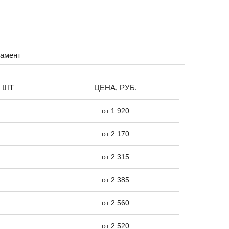
амент
, ШТ
ЦЕНА, РУБ.
ВЫСОТА
от 1 920
1,5
от 2 170
1,8
от 2 315
2,0
от 2 385
2,5
от 2 560
от 2 520