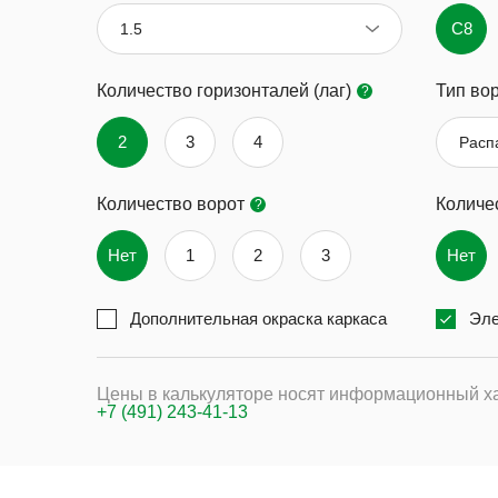
C8
1.5
Количество горизонталей (лаг)
Тип во
?
2
3
4
Расп
Количество ворот
Количе
?
Нет
1
2
3
Нет
Дополнительная окраска каркаса
Эле
Цены в калькуляторе носят информационный ха
+7 (491) 243-41-13