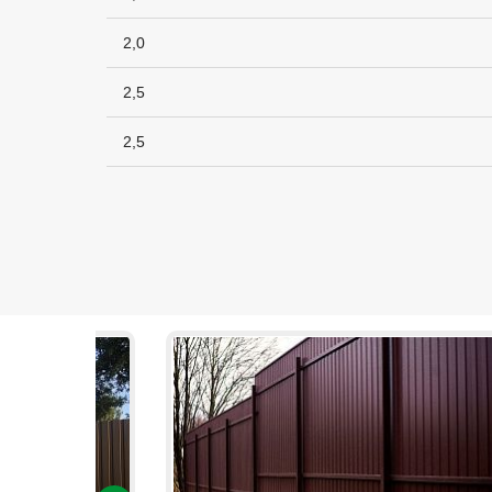
2,0
2,5
2,5