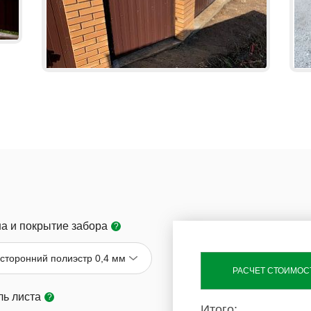
а и покрытие забора
?
сторонний полиэстр 0,4 мм
РАСЧЕТ СТОИМОС
ь листа
?
Итого: